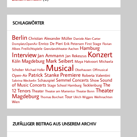
SCHLAGWÖRTER
Berlin
Christian Alexander Müller
Daniele Alan-Carter
Enrico De Pieri
Erik Petersen
First Stage
Florian
DomplatzOpenAir
Hamburg
Albers
Freilichtspiele
Grenzlandtheater Aachen
Konzert
Interview
Jan Ammann
Jan Rekeszus
Mark Seibert
Magdeburg
Köln
Maya Hakvoort
Michaela
Musical
Schober
Michael Heller
Oberhausen
Offmusical
Patrick Stanke
Premiere
Roberta Valentini
Open-Air
Semmel Concerts
Sound
Schauspiel
Show
Sabrina Weckerlin
of Music Concerts
The
Tecklenburg
Stage School Hamburg
Theater
12 Tenors
Theater
Theater Bonn
Theater am Marientor
Magdeburg
Tour
Thomas Borchert
Weihnachten
Ulrich Wiggers
Wien
ZUFÄLLIGER BEITRAG AUS UNSEREM ARCHIV