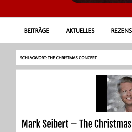
AmoneA Musical World
Unsere Welt von Theater und Musik
BEITRÄGE
AKTUELLES
REZEN
SCHLAGWORT:
THE CHRISTMAS CONCERT
Mark Seibert – The Christma