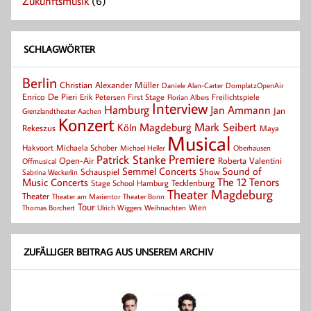
Zukunftsmusik
(6)
SCHLAGWÖRTER
Berlin
Christian Alexander Müller
Daniele Alan-Carter
DomplatzOpenAir
Enrico De Pieri
Erik Petersen
First Stage
Florian Albers
Freilichtspiele
Interview
Hamburg
Jan Ammann
Jan
Grenzlandtheater Aachen
Konzert
Mark Seibert
Magdeburg
Köln
Rekeszus
Maya
Musical
Hakvoort
Michaela Schober
Michael Heller
Oberhausen
Patrick Stanke
Premiere
Roberta Valentini
Open-Air
Offmusical
Semmel Concerts
Sound of
Schauspiel
Show
Sabrina Weckerlin
Music Concerts
The 12 Tenors
Tecklenburg
Stage School Hamburg
Theater Magdeburg
Theater
Theater Bonn
Theater am Marientor
Tour
Thomas Borchert
Weihnachten
Wien
Ulrich Wiggers
ZUFÄLLIGER BEITRAG AUS UNSEREM ARCHIV