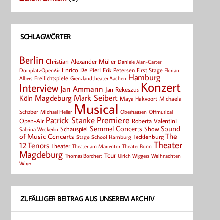
SCHLAGWÖRTER
Berlin
Christian Alexander Müller
Daniele Alan-Carter
Enrico De Pieri
Erik Petersen
First Stage
Florian
DomplatzOpenAir
Hamburg
Albers
Freilichtspiele
Grenzlandtheater Aachen
Konzert
Interview
Jan Ammann
Jan Rekeszus
Mark Seibert
Magdeburg
Köln
Maya Hakvoort
Michaela
Musical
Schober
Michael Heller
Oberhausen
Offmusical
Patrick Stanke
Premiere
Roberta Valentini
Open-Air
Semmel Concerts
Sound
Schauspiel
Show
Sabrina Weckerlin
of Music Concerts
The
Tecklenburg
Stage School Hamburg
Theater
12 Tenors
Theater
Theater Bonn
Theater am Marientor
Magdeburg
Tour
Thomas Borchert
Weihnachten
Ulrich Wiggers
Wien
ZUFÄLLIGER BEITRAG AUS UNSEREM ARCHIV