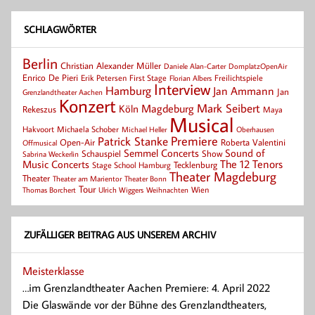
SCHLAGWÖRTER
Berlin
Christian Alexander Müller
Daniele Alan-Carter
DomplatzOpenAir
Enrico De Pieri
Erik Petersen
First Stage
Florian Albers
Freilichtspiele
Interview
Hamburg
Jan Ammann
Jan
Grenzlandtheater Aachen
Konzert
Mark Seibert
Magdeburg
Köln
Rekeszus
Maya
Musical
Hakvoort
Michaela Schober
Michael Heller
Oberhausen
Patrick Stanke
Premiere
Roberta Valentini
Open-Air
Offmusical
Semmel Concerts
Sound of
Schauspiel
Show
Sabrina Weckerlin
Music Concerts
The 12 Tenors
Tecklenburg
Stage School Hamburg
Theater Magdeburg
Theater
Theater Bonn
Theater am Marientor
Tour
Thomas Borchert
Weihnachten
Wien
Ulrich Wiggers
ZUFÄLLIGER BEITRAG AUS UNSEREM ARCHIV
Meisterklasse
…im Grenzlandtheater Aachen Premiere: 4. April 2022
Die Glaswände vor der Bühne des Grenzlandtheaters,