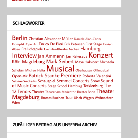
SCHLAGWÖRTER
Berlin
Christian Alexander Müller
Daniele Alan-Carter
Enrico De Pieri
Erik Petersen
First Stage
Florian
DomplatzOpenAir
Hamburg
Albers
Freilichtspiele
Grenzlandtheater Aachen
Konzert
Interview
Jan Ammann
Jan Rekeszus
Mark Seibert
Magdeburg
Köln
Maya Hakvoort
Michaela
Musical
Schober
Michael Heller
Oberhausen
Offmusical
Patrick Stanke
Premiere
Roberta Valentini
Open-Air
Semmel Concerts
Sound
Schauspiel
Show
Sabrina Weckerlin
of Music Concerts
The
Tecklenburg
Stage School Hamburg
Theater
12 Tenors
Theater
Theater Bonn
Theater am Marientor
Magdeburg
Tour
Thomas Borchert
Weihnachten
Ulrich Wiggers
Wien
ZUFÄLLIGER BEITRAG AUS UNSEREM ARCHIV