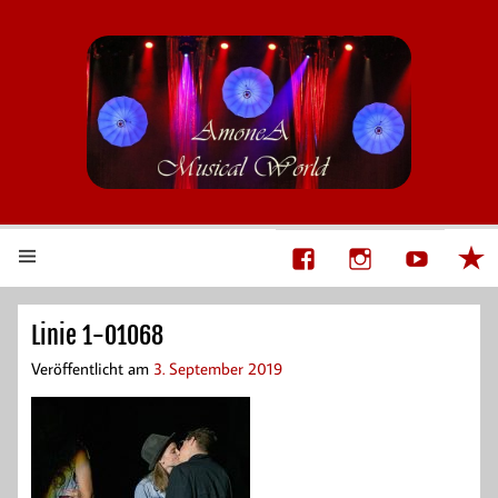
AmoneA Musical World
Unsere Welt von Theater und Musik
Linie 1-01068
Veröffentlicht am
3. September 2019