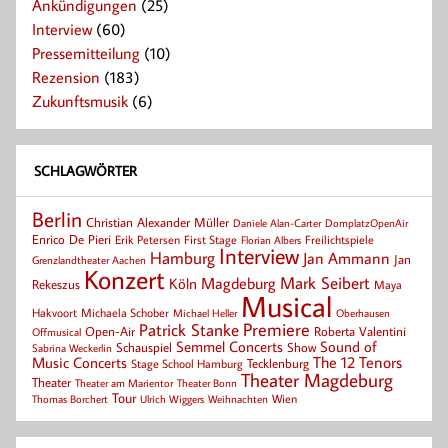
Ankündigungen
(25)
Interview
(60)
Pressemitteilung
(10)
Rezension
(183)
Zukunftsmusik
(6)
SCHLAGWÖRTER
Berlin
Christian Alexander Müller
Daniele Alan-Carter
DomplatzOpenAir
Enrico De Pieri
Erik Petersen
First Stage
Florian Albers
Freilichtspiele
Interview
Hamburg
Jan Ammann
Jan
Grenzlandtheater Aachen
Konzert
Mark Seibert
Magdeburg
Köln
Rekeszus
Maya
Musical
Hakvoort
Michaela Schober
Michael Heller
Oberhausen
Patrick Stanke
Premiere
Roberta Valentini
Open-Air
Offmusical
Semmel Concerts
Sound of
Schauspiel
Show
Sabrina Weckerlin
Music Concerts
The 12 Tenors
Tecklenburg
Stage School Hamburg
Theater Magdeburg
Theater
Theater Bonn
Theater am Marientor
Tour
Thomas Borchert
Weihnachten
Wien
Ulrich Wiggers