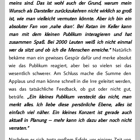
meins sind. Das ist wohl auch der Grund, warum mein
Wunsch als Darsteller zurückzukehren nicht wirklich so groß
ist, wie man vielleicht vermuten könnte. Aber ich bin ein
absoluter Fan von ‚nahe dran‘. Bei Ratan im Keller kann
man mit dem kleinen Publikum interagieren und hat
zusammen Spaß. Bei 2000 Leuten weiß ich nicht einmal
wer da sitzt und ob ich die Menschen erreiche.“
Natürlich
bekäme man ein gewisses Gespür dafür und merke absolut
wie das Publikum reagiert, aber bei so vielen sei das
wesentlich schwerer. Am Schluss mache die Summe den
Applaus und man könne schnell in die Irre geleitet werden,
was das tatsächliche Feedback, ob gut oder nicht gut,
beträfe.
„Ein kleines Publikum versteckt das nicht, man
merkt alles. Ich liebe diese persönliche Ebene, alles ist
einfach viel näher. Ein kleines Konzert ist gerade auch
aktuell in Planung – mehr kann ich dazu aber noch nicht
verraten.“
Nachdem er sich, trotz großem Erfolg, vor einiger Zeit von