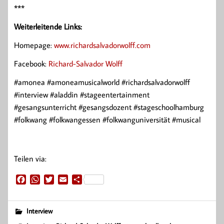
***
Weiterleitende Links:
Homepage:
www.richardsalvadorwolff.com
Facebook:
Richard-Salvador Wolff
#amonea #amoneamusicalworld #richardsalvadorwolff
#interview #aladdin #stageentertainment
#gesangsunterricht #gesangsdozent #stageschoolhamburg
#folkwang #folkwangessen #folkwanguniversität #musical
Teilen via:
F
W
T
E
T
a
h
w
m
e
c
a
i
a
i
e
t
t
i
l
Interview
b
s
t
l
e