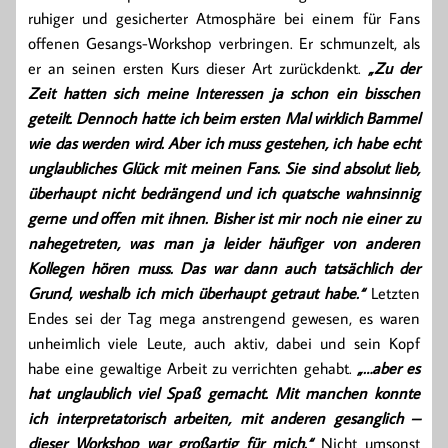
ruhiger und gesicherter Atmosphäre bei einem für Fans
offenen Gesangs-Workshop verbringen. Er schmunzelt, als
er an seinen ersten Kurs dieser Art zurückdenkt.
„Zu der
Zeit hatten sich meine Interessen ja schon ein bisschen
geteilt. Dennoch hatte ich beim ersten Mal wirklich Bammel
wie das werden wird. Aber ich muss gestehen, ich habe echt
unglaubliches Glück mit meinen Fans. Sie sind absolut lieb,
überhaupt nicht bedrängend und ich quatsche wahnsinnig
gerne und offen mit ihnen. Bisher ist mir noch nie einer zu
nahegetreten, was man ja leider häufiger von anderen
Kollegen hören muss. Das war dann auch tatsächlich der
Grund, weshalb ich mich überhaupt getraut habe.“
Letzten
Endes sei der Tag mega anstrengend gewesen, es waren
unheimlich viele Leute, auch aktiv, dabei und sein Kopf
habe eine gewaltige Arbeit zu verrichten gehabt.
„…aber es
hat unglaublich viel Spaß gemacht. Mit manchen konnte
ich interpretatorisch arbeiten, mit anderen gesanglich –
dieser Workshop war großartig für mich.“
Nicht umsonst