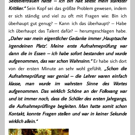
Selbstvertrauen hatte – ich bin halt selbst mein stärkster
Kritiker.“
Sein Kopf sei das größte Problem gewesen, indem
er sich ständig und viel zu oft mit Fragen wie: Bin ich
überhaupt gut genug? – Kann ich das überhaupt? – Habe
ich überhaupt das Talent dafür? – herumgeschlagen habe.
„Daher war mein eigentlicher Gedanke immer ‚Hauptsache
irgendeinen Platz‘. Meine erste Aufnahmeprüfung war
dann die in Essen – ich habe sofort bestanden und wurde
aufgenommen, das war schon Wahnsinn.“
Er habe sich dort
von der ersten Minute an sehr wohl gefühlt.
„Schon die
Aufnahmeprüfung war genial – die Lehrer waren einfach
klasse, man wurde im wahrsten Sinne des Wortes
aufgenommen. Das wirklich Schöne an der Folkwang war
und ist immer noch, dass die Schüler des ersten Jahrgangs,
die Aufnahmeprüflinge begleiten. Man hatte somit schon
Kontakt, konnte Fragen stellen und war in keiner Sekunde
wirklich allein.“