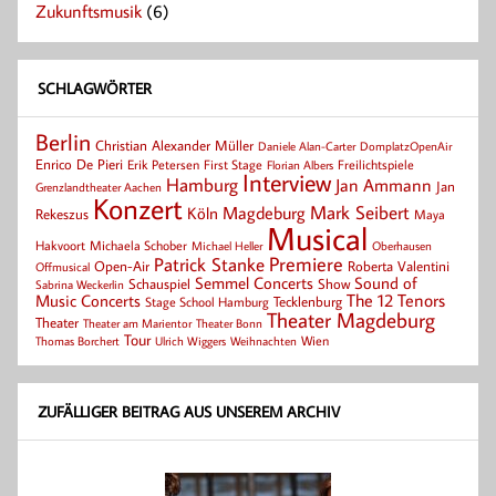
Zukunftsmusik
(6)
SCHLAGWÖRTER
Berlin
Christian Alexander Müller
Daniele Alan-Carter
DomplatzOpenAir
Enrico De Pieri
Erik Petersen
First Stage
Florian Albers
Freilichtspiele
Interview
Hamburg
Jan Ammann
Jan
Grenzlandtheater Aachen
Konzert
Mark Seibert
Magdeburg
Köln
Rekeszus
Maya
Musical
Hakvoort
Michaela Schober
Michael Heller
Oberhausen
Patrick Stanke
Premiere
Roberta Valentini
Open-Air
Offmusical
Semmel Concerts
Sound of
Schauspiel
Show
Sabrina Weckerlin
Music Concerts
The 12 Tenors
Tecklenburg
Stage School Hamburg
Theater Magdeburg
Theater
Theater Bonn
Theater am Marientor
Tour
Thomas Borchert
Weihnachten
Wien
Ulrich Wiggers
ZUFÄLLIGER BEITRAG AUS UNSEREM ARCHIV