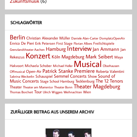
Zukunftsmusik
(6)
SCHLAGWÖRTER
Berlin
Christian Alexander Müller
Daniele Alan-Carter
DomplatzOpenAir
Enrico De Pieri
Erik Petersen
First Stage
Florian Albers
Freilichtspiele
Interview
Hamburg
Jan Ammann
Jan
Grenzlandtheater Aachen
Konzert
Mark Seibert
Magdeburg
Köln
Rekeszus
Maya
Musical
Hakvoort
Michaela Schober
Michael Heller
Oberhausen
Patrick Stanke
Premiere
Roberta Valentini
Open-Air
Offmusical
Semmel Concerts
Sound of
Schauspiel
Show
Sabrina Weckerlin
Music Concerts
The 12 Tenors
Tecklenburg
Stage School Hamburg
Theater Magdeburg
Theater
Theater Bonn
Theater am Marientor
Tour
Thomas Borchert
Weihnachten
Wien
Ulrich Wiggers
ZUFÄLLIGER BEITRAG AUS UNSEREM ARCHIV