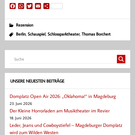
F
W
T
E
T
a
h
w
m
e
c
a
i
a
i
e
t
t
i
l
Rezension
b
s
t
l
e
,
,
,
Berlin
Schauspiel
Schlossparktheater
Thomas Borchert
o
A
e
n
o
p
r
k
p
UNSERE NEUESTEN BEITRÄGE
Domplatz Open Air 2026: „Oklahoma!“ in Magdeburg
23. Juni 2026
Der Kleine Horrorladen am Musiktheater im Revier
18. Juni 2026
Leder, Jeans und Cowboystiefel – Magdeburger Domplatz
wird zum Wilden Westen