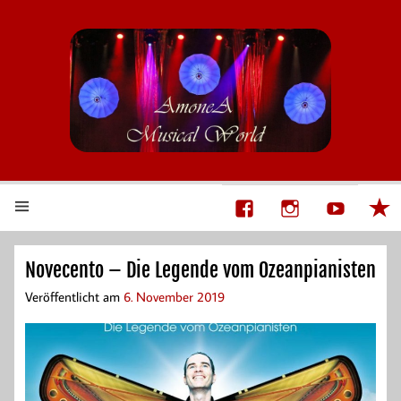
AmoneA Musical World
Unsere Welt von Theater und Musik
Novecento – Die Legende vom Ozeanpianisten
Veröffentlicht am
6. November 2019