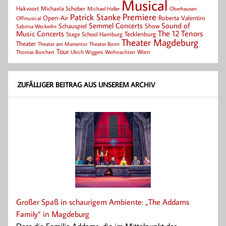
Musical
Hakvoort
Michaela Schober
Michael Heller
Oberhausen
Patrick Stanke
Premiere
Roberta Valentini
Open-Air
Offmusical
Semmel Concerts
Sound of
Schauspiel
Show
Sabrina Weckerlin
Music Concerts
The 12 Tenors
Tecklenburg
Stage School Hamburg
Theater Magdeburg
Theater
Theater Bonn
Theater am Marientor
Tour
Thomas Borchert
Weihnachten
Wien
Ulrich Wiggers
ZUFÄLLIGER BEITRAG AUS UNSEREM ARCHIV
Großer Spaß in schaurigem Ambiente: „The Addams
Family“ in Magdeburg
Dass die Familie Addams, die im Mittelpunkt des