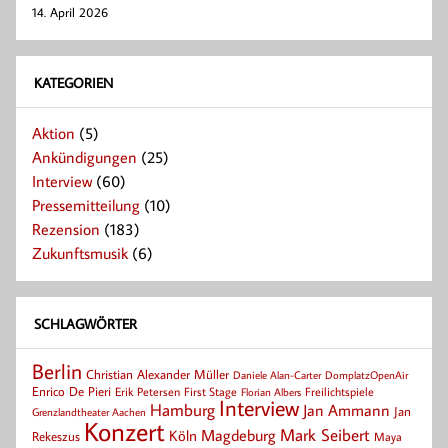
14. April 2026
KATEGORIEN
Aktion
(5)
Ankündigungen
(25)
Interview
(60)
Pressemitteilung
(10)
Rezension
(183)
Zukunftsmusik
(6)
SCHLAGWÖRTER
Berlin
Christian Alexander Müller
Daniele Alan-Carter
DomplatzOpenAir
Enrico De Pieri
Erik Petersen
First Stage
Florian Albers
Freilichtspiele
Interview
Hamburg
Jan Ammann
Jan
Grenzlandtheater Aachen
Konzert
Mark Seibert
Magdeburg
Köln
Rekeszus
Maya