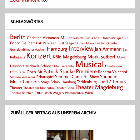
SCHLAGWÖRTER
Berlin
Christian Alexander Müller
Daniele Alan-Carter
DomplatzOpenAir
Enrico De Pieri
Erik Petersen
First Stage
Florian Albers
Freilichtspiele
Interview
Hamburg
Jan Ammann
Jan
Grenzlandtheater Aachen
Konzert
Mark Seibert
Magdeburg
Köln
Rekeszus
Maya
Musical
Hakvoort
Michaela Schober
Michael Heller
Oberhausen
Patrick Stanke
Premiere
Roberta Valentini
Open-Air
Offmusical
Semmel Concerts
Sound of
Schauspiel
Show
Sabrina Weckerlin
Music Concerts
The 12 Tenors
Tecklenburg
Stage School Hamburg
Theater Magdeburg
Theater
Theater Bonn
Theater am Marientor
Tour
Thomas Borchert
Weihnachten
Wien
Ulrich Wiggers
ZUFÄLLIGER BEITRAG AUS UNSEREM ARCHIV