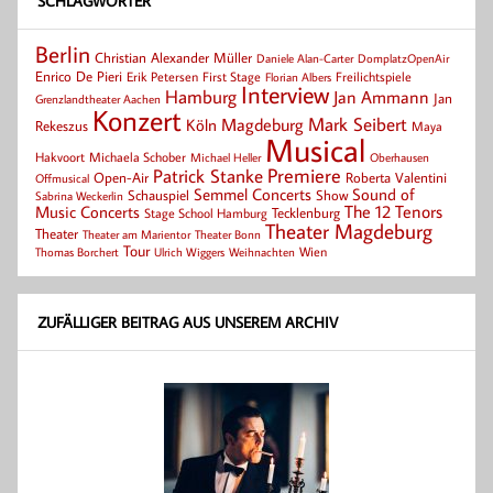
SCHLAGWÖRTER
Berlin
Christian Alexander Müller
Daniele Alan-Carter
DomplatzOpenAir
Enrico De Pieri
Erik Petersen
First Stage
Florian Albers
Freilichtspiele
Interview
Hamburg
Jan Ammann
Jan
Grenzlandtheater Aachen
Konzert
Mark Seibert
Magdeburg
Köln
Rekeszus
Maya
Musical
Hakvoort
Michaela Schober
Michael Heller
Oberhausen
Patrick Stanke
Premiere
Roberta Valentini
Open-Air
Offmusical
Semmel Concerts
Sound of
Schauspiel
Show
Sabrina Weckerlin
Music Concerts
The 12 Tenors
Tecklenburg
Stage School Hamburg
Theater Magdeburg
Theater
Theater Bonn
Theater am Marientor
Tour
Thomas Borchert
Weihnachten
Wien
Ulrich Wiggers
ZUFÄLLIGER BEITRAG AUS UNSEREM ARCHIV