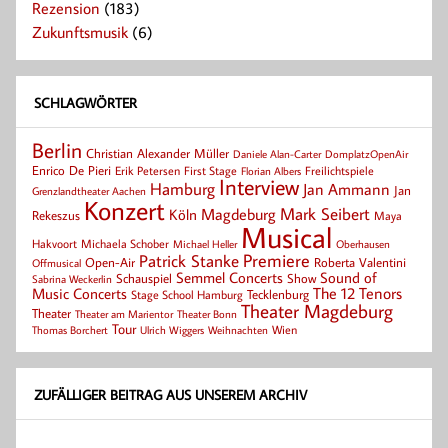
Rezension
(183)
Zukunftsmusik
(6)
SCHLAGWÖRTER
Berlin
Christian Alexander Müller
Daniele Alan-Carter
DomplatzOpenAir
Enrico De Pieri
Erik Petersen
First Stage
Florian Albers
Freilichtspiele
Interview
Hamburg
Jan Ammann
Jan
Grenzlandtheater Aachen
Konzert
Mark Seibert
Magdeburg
Köln
Rekeszus
Maya
Musical
Hakvoort
Michaela Schober
Michael Heller
Oberhausen
Patrick Stanke
Premiere
Roberta Valentini
Open-Air
Offmusical
Semmel Concerts
Sound of
Schauspiel
Show
Sabrina Weckerlin
Music Concerts
The 12 Tenors
Tecklenburg
Stage School Hamburg
Theater Magdeburg
Theater
Theater Bonn
Theater am Marientor
Tour
Thomas Borchert
Weihnachten
Wien
Ulrich Wiggers
ZUFÄLLIGER BEITRAG AUS UNSEREM ARCHIV