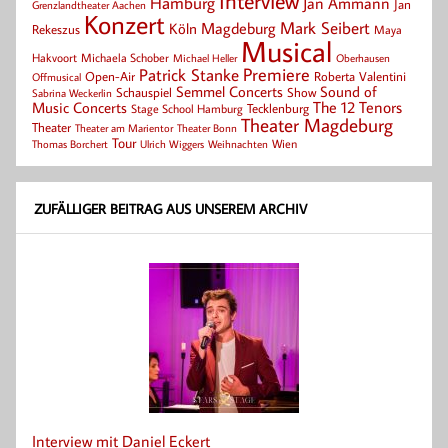
Interview
Hamburg
Jan Ammann
Jan
Grenzlandtheater Aachen
Konzert
Mark Seibert
Magdeburg
Köln
Rekeszus
Maya
Musical
Hakvoort
Michaela Schober
Michael Heller
Oberhausen
Patrick Stanke
Premiere
Roberta Valentini
Open-Air
Offmusical
Semmel Concerts
Sound of
Schauspiel
Show
Sabrina Weckerlin
Music Concerts
The 12 Tenors
Tecklenburg
Stage School Hamburg
Theater Magdeburg
Theater
Theater Bonn
Theater am Marientor
Tour
Thomas Borchert
Weihnachten
Wien
Ulrich Wiggers
ZUFÄLLIGER BEITRAG AUS UNSEREM ARCHIV
Interview mit Daniel Eckert