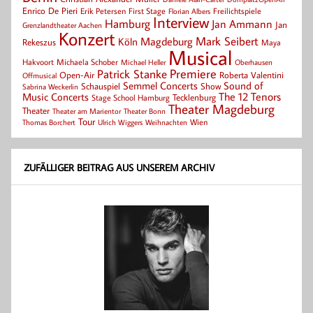
Enrico De Pieri
Erik Petersen
First Stage
Florian Albers
Freilichtspiele
Interview
Hamburg
Jan Ammann
Jan
Grenzlandtheater Aachen
Konzert
Mark Seibert
Magdeburg
Köln
Rekeszus
Maya
Musical
Hakvoort
Michaela Schober
Michael Heller
Oberhausen
Patrick Stanke
Premiere
Roberta Valentini
Open-Air
Offmusical
Semmel Concerts
Sound of
Schauspiel
Show
Sabrina Weckerlin
Music Concerts
The 12 Tenors
Tecklenburg
Stage School Hamburg
Theater Magdeburg
Theater
Theater Bonn
Theater am Marientor
Tour
Thomas Borchert
Weihnachten
Wien
Ulrich Wiggers
ZUFÄLLIGER BEITRAG AUS UNSEREM ARCHIV