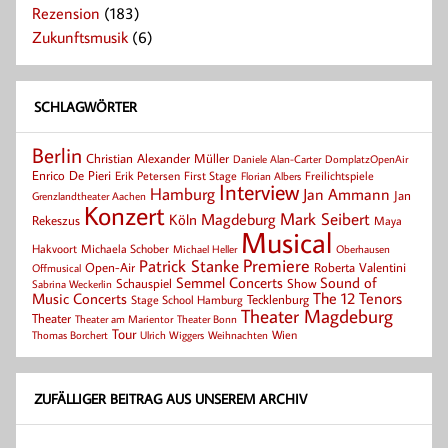
Rezension
(183)
Zukunftsmusik
(6)
SCHLAGWÖRTER
Berlin
Christian Alexander Müller
Daniele Alan-Carter
DomplatzOpenAir
Enrico De Pieri
Erik Petersen
First Stage
Florian Albers
Freilichtspiele
Interview
Hamburg
Jan Ammann
Jan
Grenzlandtheater Aachen
Konzert
Mark Seibert
Magdeburg
Köln
Rekeszus
Maya
Musical
Hakvoort
Michaela Schober
Michael Heller
Oberhausen
Patrick Stanke
Premiere
Roberta Valentini
Open-Air
Offmusical
Semmel Concerts
Sound of
Schauspiel
Show
Sabrina Weckerlin
Music Concerts
The 12 Tenors
Tecklenburg
Stage School Hamburg
Theater Magdeburg
Theater
Theater Bonn
Theater am Marientor
Tour
Thomas Borchert
Weihnachten
Wien
Ulrich Wiggers
ZUFÄLLIGER BEITRAG AUS UNSEREM ARCHIV