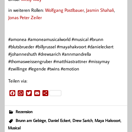
in weiteren Rollen:
Wolfgang Postlbauer
,
Jasmin Shahali
,
Jonas Peter Zeiler
#amonea #amoneamusicalworld #musical #brunn
#blutsbrueder #billyrussel #mayahakvoort #danieleckert
#johanneshuth #drewsarich #annmandrella
#thomasweissengruber #matthiastrattner #missymay
#zwillinge #legende #twins #emotion
Teilen via:
F
W
T
E
T
a
h
w
m
e
c
a
i
a
i
e
t
t
i
l
Rezension
b
s
t
l
e
,
,
,
,
Brunn am Gebirge
Daniel Eckert
Drew Sarich
Maya Hakvoort
o
A
e
n
Musical
o
p
r