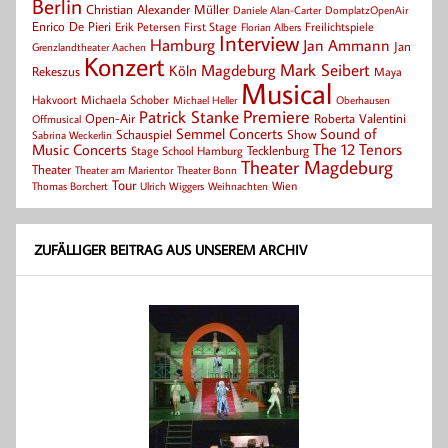
Berlin
Christian Alexander Müller
Daniele Alan-Carter
DomplatzOpenAir
Enrico De Pieri
Erik Petersen
First Stage
Florian Albers
Freilichtspiele
Interview
Hamburg
Jan Ammann
Jan
Grenzlandtheater Aachen
Konzert
Mark Seibert
Magdeburg
Köln
Rekeszus
Maya
Musical
Hakvoort
Michaela Schober
Michael Heller
Oberhausen
Patrick Stanke
Premiere
Roberta Valentini
Open-Air
Offmusical
Semmel Concerts
Sound of
Schauspiel
Show
Sabrina Weckerlin
Music Concerts
The 12 Tenors
Tecklenburg
Stage School Hamburg
Theater Magdeburg
Theater
Theater Bonn
Theater am Marientor
Tour
Thomas Borchert
Weihnachten
Wien
Ulrich Wiggers
ZUFÄLLIGER BEITRAG AUS UNSEREM ARCHIV