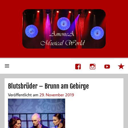
AmoneA Musical World
Unsere Welt von Theater und Musik
Blutsbrüder – Brunn am Gebirge
Veröffentlicht am
29. November 2019