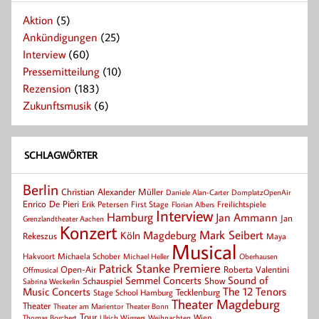
Aktion
(5)
Ankündigungen
(25)
Interview
(60)
Pressemitteilung
(10)
Rezension
(183)
Zukunftsmusik
(6)
SCHLAGWÖRTER
Berlin
Christian Alexander Müller
Daniele Alan-Carter
DomplatzOpenAir
Enrico De Pieri
Erik Petersen
First Stage
Florian Albers
Freilichtspiele
Interview
Hamburg
Jan Ammann
Jan
Grenzlandtheater Aachen
Konzert
Mark Seibert
Magdeburg
Köln
Rekeszus
Maya
Musical
Hakvoort
Michaela Schober
Michael Heller
Oberhausen
Patrick Stanke
Premiere
Roberta Valentini
Open-Air
Offmusical
Semmel Concerts
Sound of
Schauspiel
Show
Sabrina Weckerlin
Music Concerts
The 12 Tenors
Tecklenburg
Stage School Hamburg
Theater Magdeburg
Theater
Theater Bonn
Theater am Marientor
Tour
Thomas Borchert
Weihnachten
Wien
Ulrich Wiggers