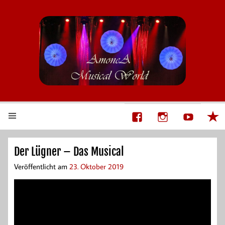
AmoneA Musical World
Unsere Welt von Theater und Musik
Der Lügner – Das Musical
Veröffentlicht am
23. Oktober 2019