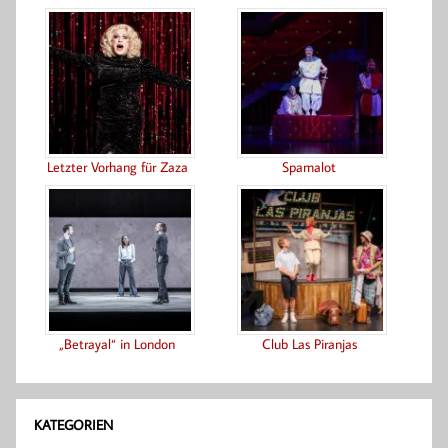
Letzter Vorhang für Zaza
Spamalot
„Betrayal“ in London
Club Las Piranjas
KATEGORIEN