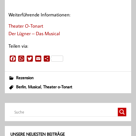
Weiterführende Informationen:
Theater O-Tonart
Der Lügner – Das Musical
Teilen via:
F
W
T
E
T
a
h
w
m
e
c
a
i
a
i
e
t
t
i
l
Rezension
b
s
t
l
e
,
,
Berlin
Musical
Theater o-Tonart
o
A
e
n
o
p
r
k
p
UNSERE NEUESTEN BEITRÄGE