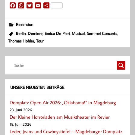
F
W
T
E
T
a
h
w
m
e
c
a
i
a
i
e
t
t
i
l
Rezension
b
s
t
l
e
,
,
,
,
,
Berlin
Derniere
Enrico De Pieri
Musical
Semmel Concerts
o
A
e
n
,
Thomas Hohler
Tour
o
p
r
k
p
UNSERE NEUESTEN BEITRÄGE
Domplatz Open Air 2026: „Oklahoma!“ in Magdeburg
23. Juni 2026
Der Kleine Horrorladen am Musiktheater im Revier
18. Juni 2026
Leder, Jeans und Cowboystiefel – Magdeburger Domplatz