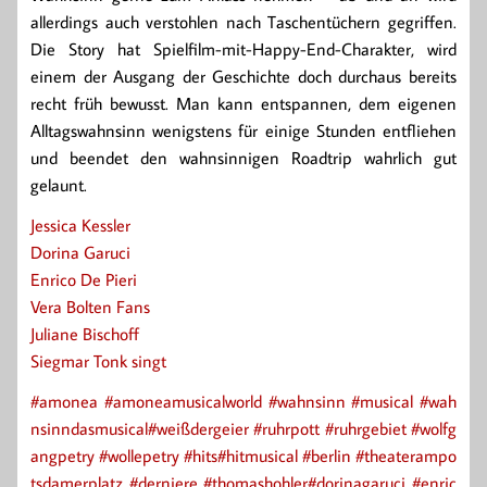
allerdings auch verstohlen nach Taschentüchern gegriffen.
Die Story hat Spielfilm-mit-Happy-End-Charakter, wird
einem der Ausgang der Geschichte doch durchaus bereits
recht früh bewusst. Man kann entspannen, dem eigenen
Alltagswahnsinn wenigstens für einige Stunden entfliehen
und beendet den wahnsinnigen Roadtrip wahrlich gut
gelaunt.
Jessica Kessler
Dorina Garuci
Enrico De Pieri
Vera Bolten Fans
Juliane Bischoff
Siegmar Tonk singt
#amonea
#amoneamusicalworld
#wahnsinn
#musical
#wah
nsinndasmusical
#weißdergeier
#ruhrpott
#ruhrgebiet
#wolfg
angpetry
#wollepetry
#hits
#hitmusical
#berlin
#theaterampo
tsdamerplatz
#derniere
#thomashohler
#dorinagaruci
#enric