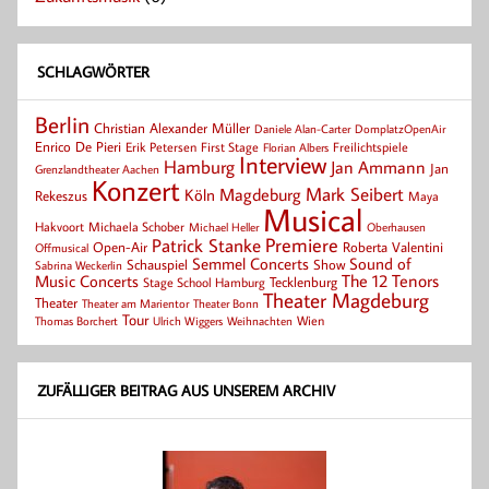
SCHLAGWÖRTER
Berlin
Christian Alexander Müller
Daniele Alan-Carter
DomplatzOpenAir
Enrico De Pieri
Erik Petersen
First Stage
Florian Albers
Freilichtspiele
Interview
Hamburg
Jan Ammann
Jan
Grenzlandtheater Aachen
Konzert
Mark Seibert
Magdeburg
Köln
Rekeszus
Maya
Musical
Hakvoort
Michaela Schober
Michael Heller
Oberhausen
Patrick Stanke
Premiere
Roberta Valentini
Open-Air
Offmusical
Semmel Concerts
Sound of
Schauspiel
Show
Sabrina Weckerlin
Music Concerts
The 12 Tenors
Tecklenburg
Stage School Hamburg
Theater Magdeburg
Theater
Theater Bonn
Theater am Marientor
Tour
Thomas Borchert
Weihnachten
Wien
Ulrich Wiggers
ZUFÄLLIGER BEITRAG AUS UNSEREM ARCHIV