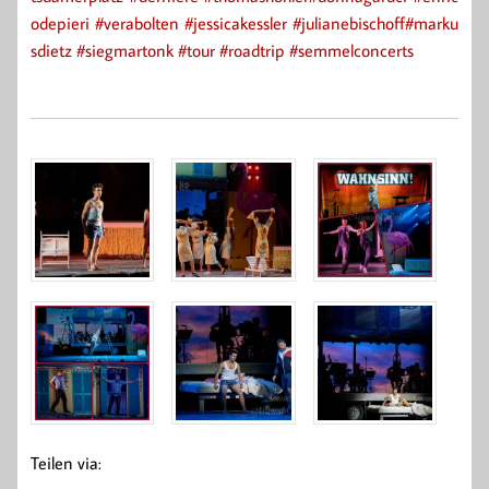
odepieri
#verabolten
#jessicakessler
#julianebischoff
#marku
sdietz
#siegmartonk
#tour
#roadtrip
#semmelconcerts
Teilen via: