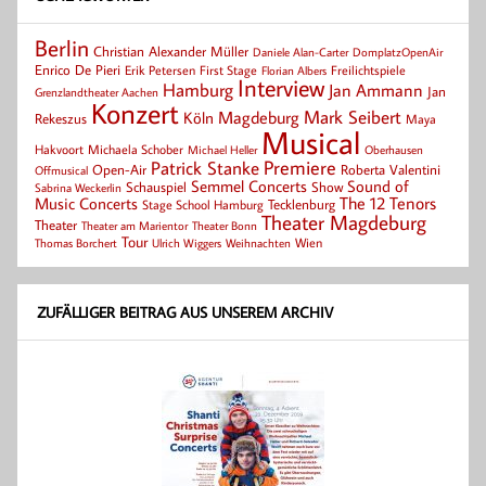
Berlin
Christian Alexander Müller
Daniele Alan-Carter
DomplatzOpenAir
Enrico De Pieri
Erik Petersen
First Stage
Florian Albers
Freilichtspiele
Interview
Hamburg
Jan Ammann
Jan
Grenzlandtheater Aachen
Konzert
Mark Seibert
Magdeburg
Köln
Rekeszus
Maya
Musical
Hakvoort
Michaela Schober
Michael Heller
Oberhausen
Patrick Stanke
Premiere
Roberta Valentini
Open-Air
Offmusical
Semmel Concerts
Sound of
Schauspiel
Show
Sabrina Weckerlin
Music Concerts
The 12 Tenors
Tecklenburg
Stage School Hamburg
Theater Magdeburg
Theater
Theater Bonn
Theater am Marientor
Tour
Thomas Borchert
Weihnachten
Wien
Ulrich Wiggers
ZUFÄLLIGER BEITRAG AUS UNSEREM ARCHIV