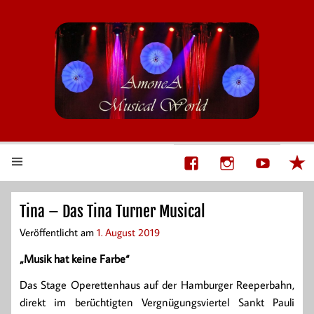
AmoneA Musical World
Unsere Welt von Theater und Musik
Tina – Das Tina Turner Musical
Veröffentlicht am
1. August 2019
„Musik hat keine Farbe“
Das Stage Operettenhaus auf der Hamburger Reeperbahn,
direkt im berüchtigten Vergnügungsviertel Sankt Pauli