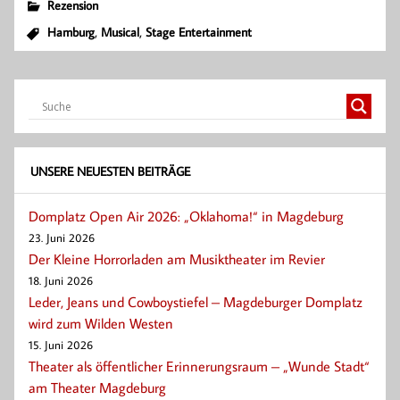
e
t
t
i
l
Rezension
b
s
t
l
e
,
,
Hamburg
Musical
Stage Entertainment
o
A
e
n
o
p
r
k
p
UNSERE NEUESTEN BEITRÄGE
Domplatz Open Air 2026: „Oklahoma!“ in Magdeburg
23. Juni 2026
Der Kleine Horrorladen am Musiktheater im Revier
18. Juni 2026
Leder, Jeans und Cowboystiefel – Magdeburger Domplatz
wird zum Wilden Westen
15. Juni 2026
Theater als öffentlicher Erinnerungsraum – „Wunde Stadt“
am Theater Magdeburg