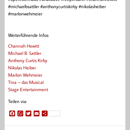
#michaelbsattler #anthonycurtiskirby #nikolasheiber
#marlonwehmeier
Weiterführende Infos:
Channah Hewitt
Michael B. Sattler
Anthony Curtis Kirby
Nikolas Heiber
Marlon Wehmeier
Tina – das Musical
Stage Entertainment
Teilen via:
F
W
T
E
T
a
h
w
m
e
c
a
i
a
i